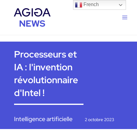
Aller
Navigation
Main
French
au
des
Men
contenu
articles
Processeurs et
IA : l'invention
révolutionnaire
d'Intel !
Intelligence artificielle
2 octobre 2023