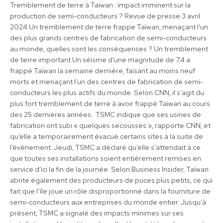
impact
Tremblement de terre à Taïwan : impact imminent sur la
imminent
production de semi-conducteurs ? Revue de presse 3 avril
sur
2024 Un tremblement de terre frappe Taïwan, menaçant l’un
la
des plus grands centres de fabrication de semi-conducteurs
production
au monde, quelles sont les conséquences ? Un tremblement
de
de terre important Un séisme d’une magnitude de 7,4 a
semi-
frappé Taïwan la semaine dernière, faisant au moins neuf
conducteurs
morts et menaçant l’un des centres de fabrication de semi-
?
conducteurs les plus actifs du monde. Selon CNN, il s’agit du
plus fort tremblement de terre à avoir frappé Taïwan au cours
des 25 dernières années. TSMC indique que ses usines de
fabrication ont subi « quelques secousses », rapporte CNN, et
qu’elle a temporairement évacué certains sites à la suite de
l’événement. Jeudi, TSMC a déclaré qu’elle s’attendait à ce
que toutes ses installations soient entièrement remises en
service d’ici la fin de la journée. Selon Business Insider, Taïwan
abrite également des producteurs de puces plus petits, ce qui
fait que l’île joue un rôle disproportionné dans la fourniture de
semi-conducteurs aux entreprises du monde entier. Jusqu’à
présent, TSMC a signalé des impacts minimes sur ses