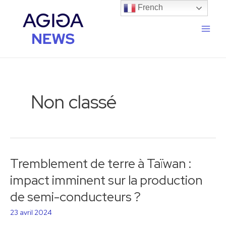
Aller
Main
French
au
Men
contenu
Non classé
Tremblement de terre à Taïwan :
Tremblement
de
impact imminent sur la production
terre
de semi-conducteurs ?
à
Taïwan
23 avril 2024
: