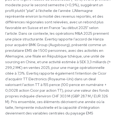
modeste pour le second semestre (+0,9%), suggérant un
profil plutôt “plat” à l’échelle de l’année. L’Allemagne
représente environ la moitié des revenus reportés, et des
différences régionales sont relevées, avec un rebond plus
favorable en Suisse et en France “au début 2025” selon
l’article. Dans ce contexte, les opérations M&A 2025 prennent
une place structurante. Evertiq rapporte l’accord de Hanza
pour acquérir BMK Group (Augsbourg), présenté comme un
prestataire EMS de 1 500 personnes, avec des activités en
Allemagne, une filiale en République tchèque, une unité de
sourcing en Chine, et une activité estimée à SEK 3,3 milliards (≈
299,2 M€) en ventes 2025, pour une marge opérationnelle
citée à 7,3%. Evertiq rapporte également l’intention de Cicor
d’acquérir TT Electronics (Royaume-Uni) dans un deal
valorisant l’action TT à 155 pence (100 pence en numéraire +
0,0028 action Cicor par action TT), pour une valeur des fonds
propres indiquée d’environ CHF 303 M (GBP 287 M / EUR 326
M). Pris ensemble, ces éléments décrivent une année où la
taille, l’empreinte industrielle et la capacité d’intégration
deviennent des variables centrales du paysage EMS