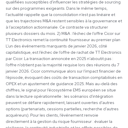
qualifiées susceptibles d’influencer les stratégies de sourcing
sur des programmes exigeants. Dans le même temps,
l’actualité rappelle que la consolidation n’est pas linéaire et
que les trajectoires M&A restent sensibles à la gouvernance et
à l’acceptation actionnariale. Ce contraste va structurer
plusieurs dossiers du mois. 2) M&A : l’échec de l’offre Cicor sur
TT Electronics remet la continuité fournisseur au premier plan
L’un des événements marquants de janvier 2026, côté
capitalistique, est l’échec de l’offre de rachat de TT Electronics
par Cicor. La transaction annoncée en 2025 n’aboutit pas :
l’offre n’obtient pas la majorité requise lors des réunions du 7
janvier 2026. Cicor communique alors sur l’impact financier de
l’épisode, évoquant des coûts de transaction comptabilisés en
OPEX et un ajustement de guidance 2025. Mais au-delà des
chiffres, le signal pour l’écosystème EMS européen se situe
dans la lecture opérationnelle : les scénarios d’intégration
peuvent se défaire rapidement, laissant ouvertes d’autres
options (partenariats, cessions partielles, recherche d’autres
acquéreurs). Pour les clients, l’événement renvoie
directement à la gestion du risque fournisseur : évaluer la
résilience, la continuité industrielle et les effets possibles de