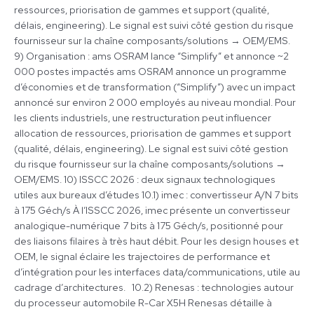
ressources, priorisation de gammes et support (qualité,
délais, engineering). Le signal est suivi côté gestion du risque
fournisseur sur la chaîne composants/solutions → OEM/EMS.
9) Organisation : ams OSRAM lance “Simplify” et annonce ~2
000 postes impactés ams OSRAM annonce un programme
d’économies et de transformation (“Simplify”) avec un impact
annoncé sur environ 2 000 employés au niveau mondial. Pour
les clients industriels, une restructuration peut influencer
allocation de ressources, priorisation de gammes et support
(qualité, délais, engineering). Le signal est suivi côté gestion
du risque fournisseur sur la chaîne composants/solutions →
OEM/EMS. 10) ISSCC 2026 : deux signaux technologiques
utiles aux bureaux d’études 10.1) imec : convertisseur A/N 7 bits
à 175 Géch/s À l’ISSCC 2026, imec présente un convertisseur
analogique-numérique 7 bits à 175 Géch/s, positionné pour
des liaisons filaires à très haut débit. Pour les design houses et
OEM, le signal éclaire les trajectoires de performance et
d’intégration pour les interfaces data/communications, utile au
cadrage d’architectures. 10.2) Renesas : technologies autour
du processeur automobile R-Car X5H Renesas détaille à