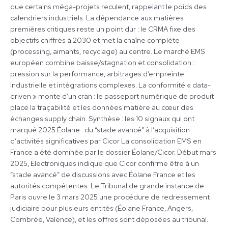
que certains méga-projets reculent, rappelant le poids des
calendriers industriels. La dépendance aux matières
premières critiques reste un point dur : le CRMA fixe des
objectifs chiffrés à 2030 et met la chaîne complète
(processing, aimants, recyclage) au centre. Le marché EMS
européen combine baisse/stagnation et consolidation :
pression sur la performance, arbitrages d’empreinte
industrielle et intégrations complexes. La conformité « data-
driven » monte d’un cran : le passeport numérique de produit
place la traçabilité et les données matière au cœur des
échanges supply chain. Synthèse : les 10 signaux qui ont
marqué 2025 Éolane : du “stade avancé” à l’acquisition
d’activités significatives par Cicor La consolidation EMS en
France a été dominée par le dossier Éolane/Cicor. Début mars
2025, Electroniques indique que Cicor confirme être à un
“stade avancé” de discussions avec Éolane France et les
autorités compétentes. Le Tribunal de grande instance de
Paris ouvre le 3 mars 2025 une procédure de redressement
judiciaire pour plusieurs entités (Éolane France, Angers,
Combrée, Valence), et les offres sont déposées au tribunal.