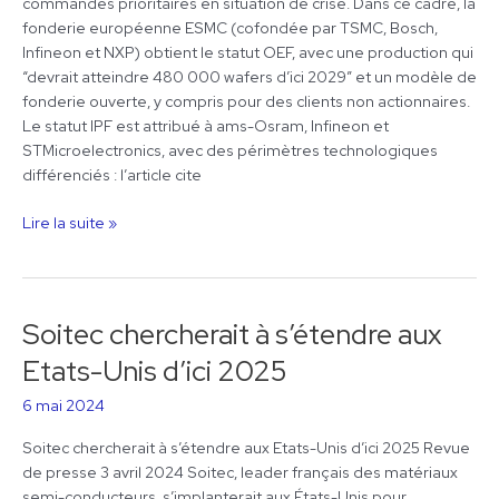
commandes prioritaires en situation de crise. Dans ce cadre, la
fonderie européenne ESMC (cofondée par TSMC, Bosch,
Infineon et NXP) obtient le statut OEF, avec une production qui
“devrait atteindre 480 000 wafers d’ici 2029” et un modèle de
fonderie ouverte, y compris pour des clients non actionnaires.
Le statut IPF est attribué à ams-Osram, Infineon et
STMicroelectronics, avec des périmètres technologiques
différenciés : l’article cite
Lire la suite »
Soitec chercherait à s’étendre aux
Soitec
chercherait
Etats-Unis d’ici 2025
à
s’étendre
6 mai 2024
aux
Soitec chercherait à s’étendre aux Etats-Unis d’ici 2025 Revue
Etats-
de presse 3 avril 2024 Soitec, leader français des matériaux
Unis
semi-conducteurs, s’implanterait aux États-Unis pour