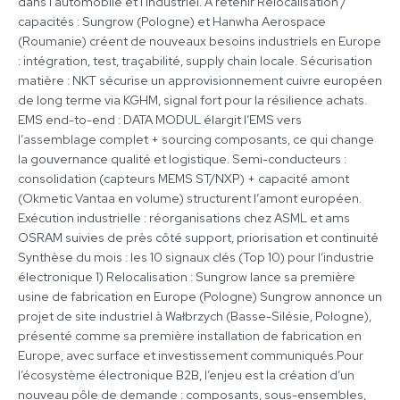
dans l’automobile et l’industriel. À retenir Relocalisation /
capacités : Sungrow (Pologne) et Hanwha Aerospace
(Roumanie) créent de nouveaux besoins industriels en Europe
: intégration, test, traçabilité, supply chain locale. Sécurisation
matière : NKT sécurise un approvisionnement cuivre européen
de long terme via KGHM, signal fort pour la résilience achats.
EMS end-to-end : DATA MODUL élargit l’EMS vers
l’assemblage complet + sourcing composants, ce qui change
la gouvernance qualité et logistique. Semi-conducteurs :
consolidation (capteurs MEMS ST/NXP) + capacité amont
(Okmetic Vantaa en volume) structurent l’amont européen.
Exécution industrielle : réorganisations chez ASML et ams
OSRAM suivies de près côté support, priorisation et continuité
Synthèse du mois : les 10 signaux clés (Top 10) pour l’industrie
électronique 1) Relocalisation : Sungrow lance sa première
usine de fabrication en Europe (Pologne) Sungrow annonce un
projet de site industriel à Wałbrzych (Basse-Silésie, Pologne),
présenté comme sa première installation de fabrication en
Europe, avec surface et investissement communiqués.Pour
l’écosystème électronique B2B, l’enjeu est la création d’un
nouveau pôle de demande : composants, sous-ensembles,