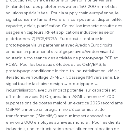
production volume de l’extension de son site de Vantaa
(Finlande) sur des plateformes wafers 150–200 mm et des
solutions spécialisées. Pour la supply chain européenne, le
signal concerne l’amont wafers → composants : disponibilité,
capacité, délais, planification. Ce maillon impacte ensuite des
usages en capteurs, RF et applications industrielles selon
plateformes. 7) PCB/PCBA : Eurocircuits renforce le
prototypage via un partenariat avec Avedon Eurocircuits
annonce un partenariat stratégique avec Avedon visant à
soutenir la croissance des activités de prototypage PCB et
PCBA. Pour les bureaux d’études et les OEM/EMS, le
prototypage conditionne le time-to-industrialisation : délais,
itérations, verrouillage DFM/DFT, passage NPI vers série. Le
signal touche la chaîne design → prototypage →
industrialisation, avec un impact potentiel sur capacités et
offre de services. 8) Organisation : ASML annonce ~1 700
suppressions de postes malgré un exercice 2025 record ams
OSRAM annonce un programme d’économies et de
transformation (“Simplify”) avec un impact annoncé sur
environ 2 000 employés au niveau mondial. Pour les clients
industriels, une restructuration peut influencer allocation de