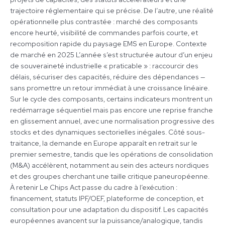
?
trajectoire réglementaire qui se précise. De l’autre, une réalité
opérationnelle plus contrastée : marché des composants
encore heurté, visibilité de commandes parfois courte, et
recomposition rapide du paysage EMS en Europe. Contexte
de marché en 2025 L’année s’est structurée autour d’un enjeu
de souveraineté industrielle « praticable » : raccourcir des
délais, sécuriser des capacités, réduire des dépendances —
sans promettre un retour immédiat à une croissance linéaire.
Sur le cycle des composants, certains indicateurs montrent un
redémarrage séquentiel mais pas encore une reprise franche
en glissement annuel, avec une normalisation progressive des
stocks et des dynamiques sectorielles inégales. Côté sous-
traitance, la demande en Europe apparaît en retrait sur le
premier semestre, tandis que les opérations de consolidation
(M&A) accélèrent, notamment au sein des acteurs nordiques
et des groupes cherchant une taille critique paneuropéenne.
À retenir Le Chips Act passe du cadre à l’exécution :
financement, statuts IPF/OEF, plateforme de conception, et
consultation pour une adaptation du dispositif. Les capacités
européennes avancent sur la puissance/analogique, tandis