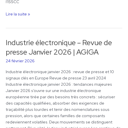
l’ISSCC
Lire la suite »
Industrie électronique – Revue de
Industrie
électronique
presse Janvier 2026 | AGIGA
–
Revue
24 février 2026
de
Industrie électronique janvier 2026 : revue de presse et 10
presse
signaux clés en Europe Revue de presse 23 avril 2024
Janvier
Industrie électronique janvier 2026 : tendances majeures
2026
Janvier 2026 s’ouvre sur une industrie électronique
|
européenne tirée par des besoins très concrets : sécuriser
AGIGA
des capacités qualifiées, absorber des exigences de
traçabilité plus lourdes et tenir des nomenclatures sous
pression, alors que certaines familles de composants
redeviennent volatiles. Deux mouvements se distinguent