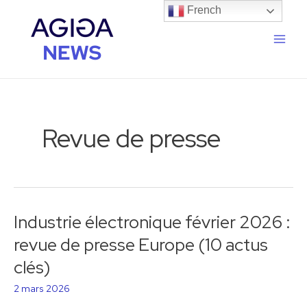
Aller
Pagination
Main
French
au
d’article
Men
contenu
Revue de presse
Industrie électronique février 2026 :
Industrie
électronique
revue de presse Europe (10 actus
février
clés)
2026
:
2 mars 2026
revue