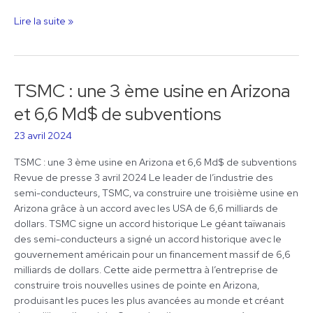
Réseaux
télécoms
Lire la suite »
100%
locaux
?
TSMC : une 3 ème usine en Arizona
TSMC
:
et 6,6 Md$ de subventions
une
3
23 avril 2024
ème
TSMC : une 3 ème usine en Arizona et 6,6 Md$ de subventions
usine
Revue de presse 3 avril 2024 Le leader de l’industrie des
en
semi-conducteurs, TSMC, va construire une troisième usine en
Arizona
Arizona grâce à un accord avec les USA de 6,6 milliards de
et
dollars. TSMC signe un accord historique Le géant taïwanais
6,6
des semi-conducteurs a signé un accord historique avec le
Md$
gouvernement américain pour un financement massif de 6,6
de
milliards de dollars. Cette aide permettra à l’entreprise de
subventions
construire trois nouvelles usines de pointe en Arizona,
produisant les puces les plus avancées au monde et créant