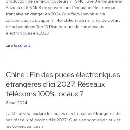
production de semi-conducteurs ? TSMC : une 3 ème usine en
Arizona et 6,6 Md$ de subventions L’industrie électronique
française en danger en 2024 Que faut-il savoir sur la
collaboration UE-Japon ? Intel obtient 8,5 milliards de dollars
de subventions Top 10 Distributeurs de composants
électroniques en 2023
Lire la suite »
Chine : Fin des puces électroniques
Chine
:
étrangères d’ici 2027. Réseaux
Fin
télécoms 100% locaux ?
des
puces
6 mai 2024
électroniques
étrangères
La Chine veut exclure les puces électroniques étrangères de
d’ici
ses réseaux télécoms d’ici 2027 ! Quels en sont les enjeux et
2027.
les conséquences ?