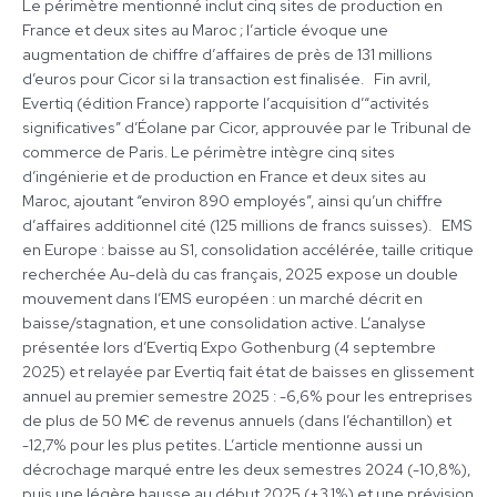
Le périmètre mentionné inclut cinq sites de production en
France et deux sites au Maroc ; l’article évoque une
augmentation de chiffre d’affaires de près de 131 millions
d’euros pour Cicor si la transaction est finalisée. Fin avril,
Evertiq (édition France) rapporte l’acquisition d’“activités
significatives” d’Éolane par Cicor, approuvée par le Tribunal de
commerce de Paris. Le périmètre intègre cinq sites
d’ingénierie et de production en France et deux sites au
Maroc, ajoutant “environ 890 employés”, ainsi qu’un chiffre
d’affaires additionnel cité (125 millions de francs suisses). EMS
en Europe : baisse au S1, consolidation accélérée, taille critique
recherchée Au-delà du cas français, 2025 expose un double
mouvement dans l’EMS européen : un marché décrit en
baisse/stagnation, et une consolidation active. L’analyse
présentée lors d’Evertiq Expo Gothenburg (4 septembre
2025) et relayée par Evertiq fait état de baisses en glissement
annuel au premier semestre 2025 : -6,6% pour les entreprises
de plus de 50 M€ de revenus annuels (dans l’échantillon) et
-12,7% pour les plus petites. L’article mentionne aussi un
décrochage marqué entre les deux semestres 2024 (-10,8%),
puis une légère hausse au début 2025 (+3,1%) et une prévision