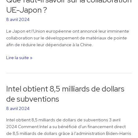
faut-
UE-Japon ?
il
savoir
8 avril 2024
sur
Le Japon et l’Union européenne ont annoncé leur imminente
la
collaboration sur le développement de matériaux de pointe
collaboration
afin de réduire leur dépendance à la Chine.
UE-
Japon
Lire la suite »
?
Intel obtient 8,5 milliards de dollars
Intel
obtient
de subventions
8,5
milliards
8 avril 2024
de
Intel obtient 8,5 milliards de dollars de subventions 3 avril
dollars
2024 Comment Intel a su bénéficié d’un financement direct
de
de 8,5 milliards de dollars grâce à l’administration Biden-Harris
subventions