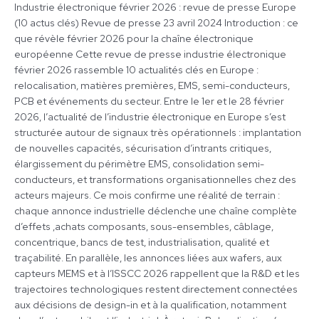
de
Industrie électronique février 2026 : revue de presse Europe
presse
(10 actus clés) Revue de presse 23 avril 2024 Introduction : ce
Europe
que révèle février 2026 pour la chaîne électronique
(10
européenne Cette revue de presse industrie électronique
actus
février 2026 rassemble 10 actualités clés en Europe :
clés)
relocalisation, matières premières, EMS, semi-conducteurs,
PCB et événements du secteur. Entre le 1er et le 28 février
2026, l’actualité de l’industrie électronique en Europe s’est
structurée autour de signaux très opérationnels : implantation
de nouvelles capacités, sécurisation d’intrants critiques,
élargissement du périmètre EMS, consolidation semi-
conducteurs, et transformations organisationnelles chez des
acteurs majeurs. Ce mois confirme une réalité de terrain :
chaque annonce industrielle déclenche une chaîne complète
d’effets ,achats composants, sous-ensembles, câblage,
concentrique, bancs de test, industrialisation, qualité et
traçabilité. En parallèle, les annonces liées aux wafers, aux
capteurs MEMS et à l’ISSCC 2026 rappellent que la R&D et les
trajectoires technologiques restent directement connectées
aux décisions de design-in et à la qualification, notamment