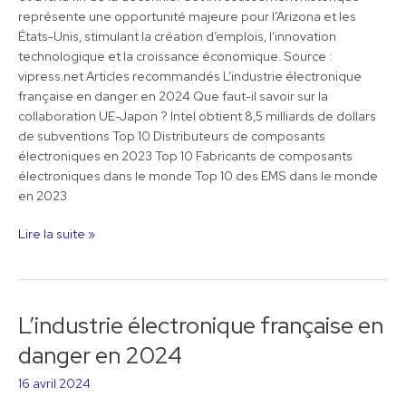
représente une opportunité majeure pour l’Arizona et les
États-Unis, stimulant la création d’emplois, l’innovation
technologique et la croissance économique. Source :
vipress.net Articles recommandés L’industrie électronique
française en danger en 2024 Que faut-il savoir sur la
collaboration UE-Japon ? Intel obtient 8,5 milliards de dollars
de subventions Top 10 Distributeurs de composants
électroniques en 2023 Top 10 Fabricants de composants
électroniques dans le monde Top 10 des EMS dans le monde
en 2023
Lire la suite »
L’industrie électronique française en
L’industrie
électronique
danger en 2024
française
en
16 avril 2024
danger