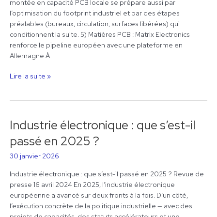
montée en capacité PCB locale se prépare aussi par
l’optimisation du footprint industriel et par des étapes
préalables (bureaux, circulation, surfaces libérées) qui
conditionnent la suite. 5) Matières PCB : Matrix Electronics
renforce le pipeline européen avec une plateforme en
Allemagne À
Lire la suite »
Industrie électronique : que s’est-il
Industrie
électronique
passé en 2025 ?
:
que
30 janvier 2026
s’est-
Industrie électronique : que s’est-il passé en 2025 ? Revue de
il
presse 16 avril 2024 En 2025, l’industrie électronique
passé
européenne a avancé sur deux fronts à la fois. D’un côté,
en
l’exécution concrète de la politique industrielle — avec des
2025
projets de capacités, des statuts accélérateurs et une