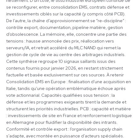
nettement. D’un côté, le tissu industriel européen continue de
se reconfigurer, entre consolidation EMS, contrats défense et
investissements ciblés sur la capacité (y compris côté PCB).
De l’autre, la chaîne d’approvisionnement se “re-discipline” :
contrôle export, documentation, pipeline matière, gestion
d’obsolescence. La mémoire, elle, concentre une partie des
tensions : hausse annoncée des prix, réallocation vers
serveurs/IA, et retrait accéléré du MLC NAND qui remet la
gestion de cycle de vie au centre des arbitrages industriels.
Cette synthèse regroupe 10 signaux saillants issus des
contenus fournis pour janvier 2026, en restant strictement
factuelle et basée exclusivement sur ces sources. À retenir
Consolidation EMS en Europe : finalisation d’une acquisition en
Italie, tandis qu’une opération emblématique échoue après
vote actionnarial. Capacités qualifiées sous tension : la
défense et les programmes exigeants tirent la demande et
structurent les priorités industrielles. PCB : capacité et matière
: investissements de site en France et renforcement logistique
en Allemagne pour fluidifier la disponibilité des intrants.
Conformité et contrôle export : l’organisation supply chain
s’adapte, avec montée en puissance d’acteurs spécialisés.